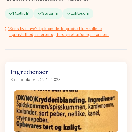
Mælkefri
Glutenfri
Laktosefri
Sensitiv mave? Tjek om dette produkt kan udløse
oppustethed, smerter og forstyrret afføringsmønster.
Ingredienser
Sidst opdateret 22.11.2023