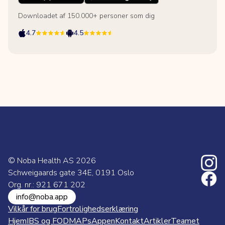
Downloadet af 150.000+ personer som dig
4.7
4.5
© Noba Health AS
2026
Schweigaards gate 34E, 0191 Oslo
Org. nr.: 921 671 202
info@noba.app
Vilkår for brug
Fortrolighedserklæring
Hjem
IBS og FODMAPs
Appen
Kontakt
Artikler
Teamet