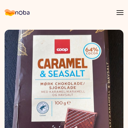
Åpn
Noba