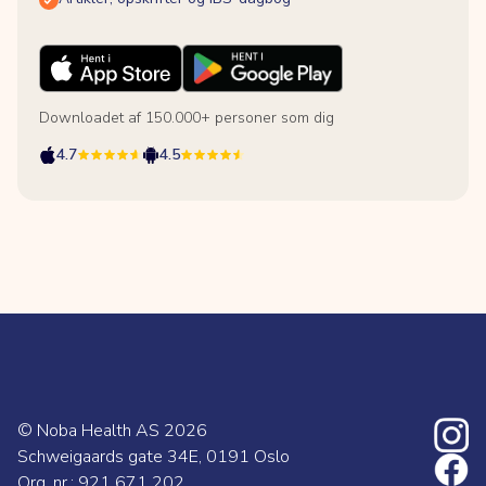
Downloadet af 150.000+ personer som dig
4.7
4.5
© Noba Health AS
2026
Schweigaards gate 34E, 0191 Oslo
Org. nr.: 921 671 202