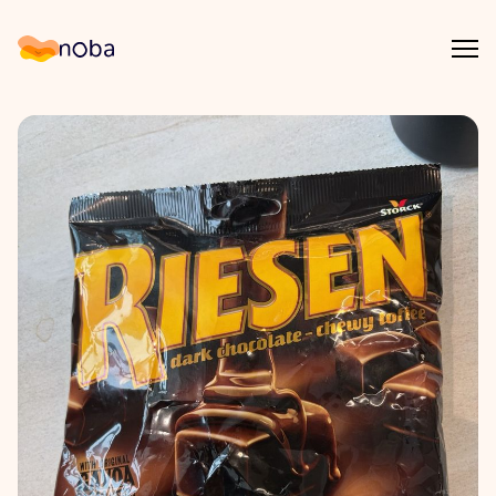
Åpn
Noba