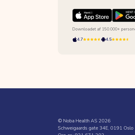
Downloadet af 150.000+ person
4.7
4.5
© Noba Health AS
2026
Schweigaards gate 34E, 0191 Oslo