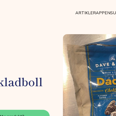
ARTIKLER
APPEN
SU
kladboll