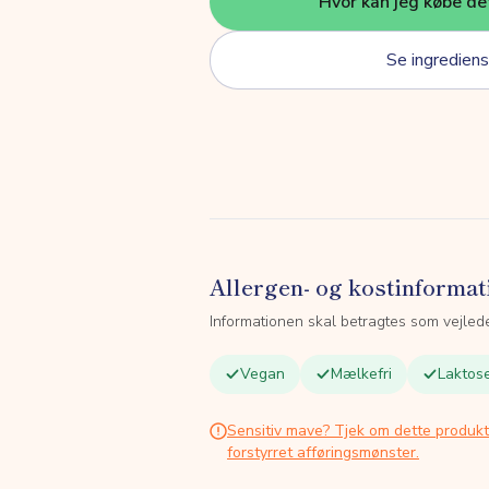
Hvor kan jeg købe de
Se ingrediens
Allergen- og kostinformat
Informationen skal betragtes som vejled
Vegan
Mælkefri
Laktose
Sensitiv mave? Tjek om dette produk
forstyrret afføringsmønster.