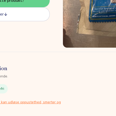
tte produkt?
er
ion
ende.
fri
t kan udløse oppustethed, smerter og