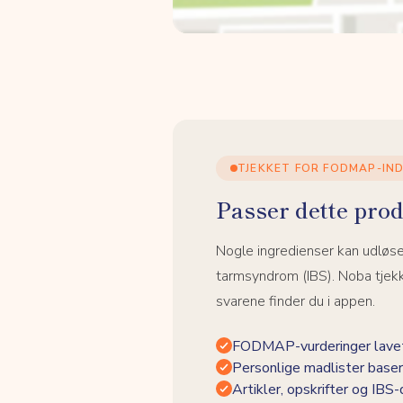
TJEKKET FOR FODMAP-IN
Passer dette prod
Nogle ingredienser kan udløs
tarmsyndrom (IBS). Noba tjek
svarene finder du i appen.
FODMAP-vurderinger lavet
Personlige madlister baser
Artikler, opskrifter og IBS