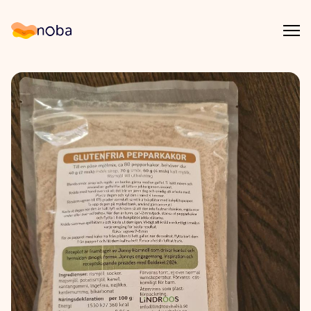
Åpn
Noba