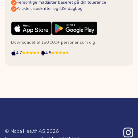
Personlige madlister baseret på din tolerance
Artikler, opskrifter og IBS-dagbog
Downloadet af 150.000+ personer som dig
4.7
4.5
© Noba Health AS
2026