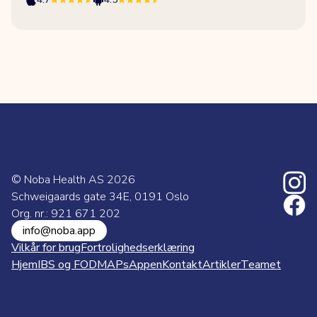
© Noba Health AS
2026
Schweigaards gate 34E, 0191 Oslo
Org. nr.: 921 671 202
info@noba.app
Vilkår for brug
Fortrolighedserklæring
Hjem
IBS og FODMAPs
Appen
Kontakt
Artikler
Teamet