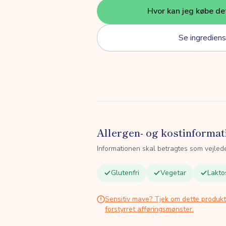
Hvor kan jeg købe de
Se ingrediens
Allergen- og kostinformat
Informationen skal betragtes som vejled
Glutenfri
Vegetar
Lakto
Sensitiv mave? Tjek om dette produk
forstyrret afføringsmønster.