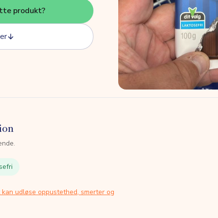
tte produkt?
er
ion
ende.
sefri
t kan udløse oppustethed, smerter og