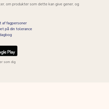
ker, om produkter som dette kan give gener, og
 af fagpersoner
et på din tolerance
-dagbog
er som dig