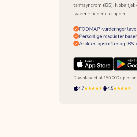
tarmsyndrom (IBS). Noba tjek
svarene finder du i appen.
FODMAP-vurderinger lavet
Personlige madlister baser
Artikler, opskrifter og IBS
Downloadet af 150.000+ person
4.7
4.5