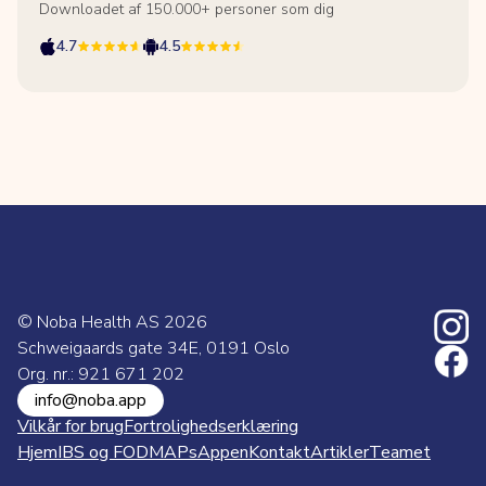
Downloadet af 150.000+ personer som dig
4.7
4.5
© Noba Health AS
2026
Schweigaards gate 34E, 0191 Oslo
Org. nr.: 921 671 202
info@noba.app
Vilkår for brug
Fortrolighedserklæring
Hjem
IBS og FODMAPs
Appen
Kontakt
Artikler
Teamet