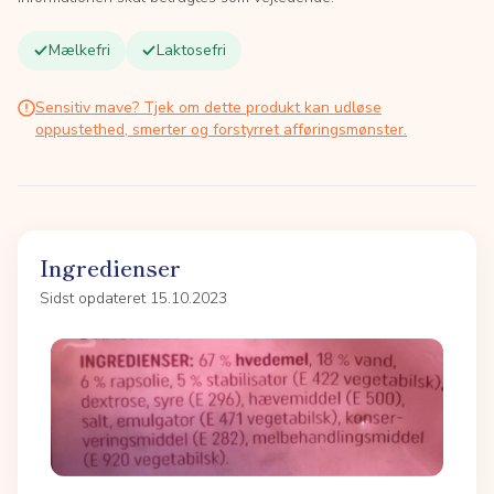
Mælkefri
Laktosefri
Sensitiv mave? Tjek om dette produkt kan udløse
oppustethed, smerter og forstyrret afføringsmønster.
Ingredienser
Sidst opdateret 15.10.2023