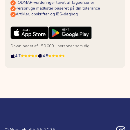
FODMAP-vurderinger lavet af fagpersoner
Personlige madlister baseret på din tolerance
Artikler, opskrifter og IBS-dagbog
Downloadet af 150.000+ personer som dig
4.7
4.5
© Noba Health AS
2026