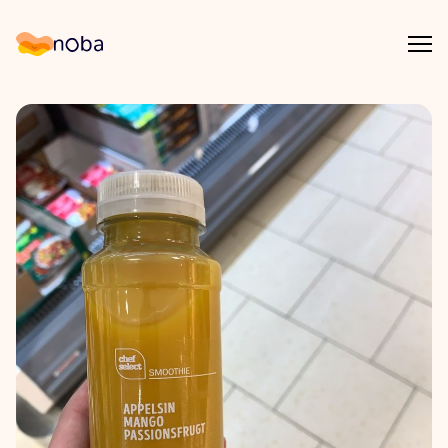
Åpn
Noba