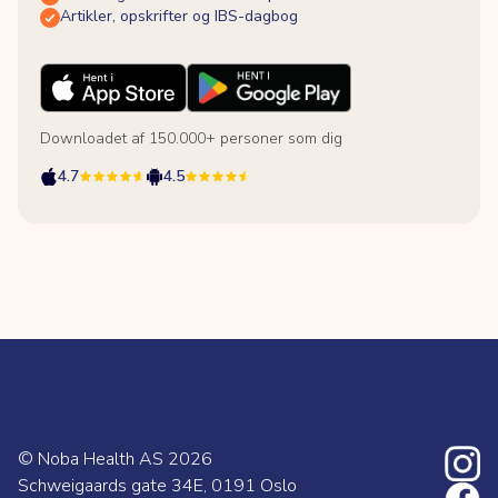
Artikler, opskrifter og IBS-dagbog
Downloadet af 150.000+ personer som dig
4.7
4.5
© Noba Health AS
2026
Schweigaards gate 34E, 0191 Oslo