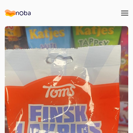
Åpn
Noba