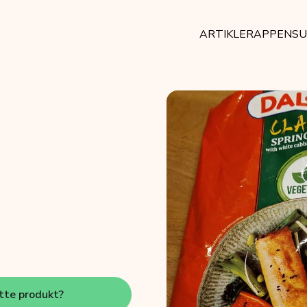
ARTIKLER
APPEN
SU
s
tte produkt?