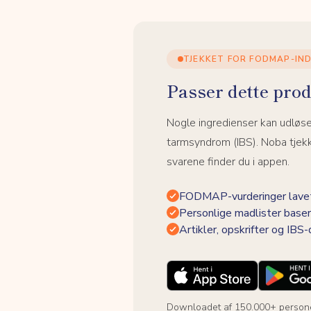
TJEKKET FOR FODMAP-IN
Passer dette prod
Nogle ingredienser kan udløs
tarmsyndrom (IBS). Noba tjek
svarene finder du i appen.
FODMAP-vurderinger lavet
Personlige madlister baser
Artikler, opskrifter og IBS
Downloadet af 150.000+ person