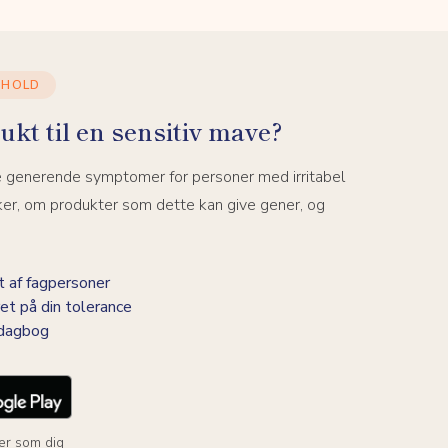
DHOLD
ukt til en sensitiv mave?
e generende symptomer for personer med irritabel
ker, om produkter som dette kan give gener, og
 af fagpersoner
et på din tolerance
-dagbog
er som dig