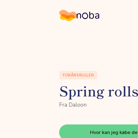
Noba
FORÅRSRULLER
Spring roll
Fra Daloon
Hvor kan jeg købe de