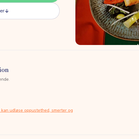
er
ion
ende.
t kan udløse oppustethed, smerter og