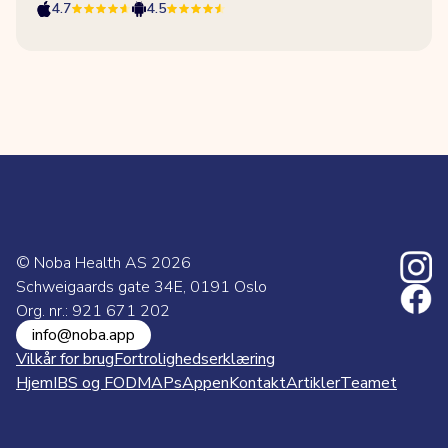
4.7
4.5
© Noba Health AS
2026
Schweigaards gate 34E, 0191 Oslo
Org. nr.: 921 671 202
info@noba.app
Vilkår for brug
Fortrolighedserklæring
Hjem
IBS og FODMAPs
Appen
Kontakt
Artikler
Teamet