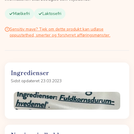
Mælkefri
Laktosefri
Sensitiv mave? Tjek om dette produkt kan udløse
oppustethed, smerter og forstyrret afføringsmønster.
Ingredienser
Sidst opdateret 23.03.2023