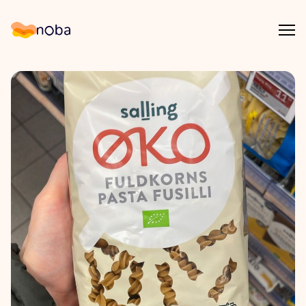
Åpn
Noba