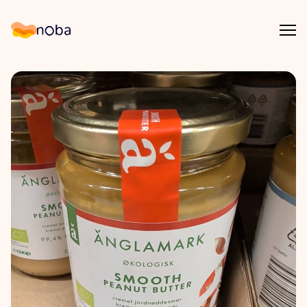
Åpn
Noba