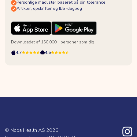
Personlige madlister baseret på din tolerance
Artikler, opskrifter og IBS-dagbog
Downloadet af 150.000+ personer som dig
4.7
4.5
© Noba Health AS
2026