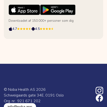
Downloadet af 150.000+ personer som dig
4.7
4.5
© Noba Health AS
2026
Schweigaards gate 34E, 0191 Oslo
Org. nr.: 921 671 202
info@noba.app