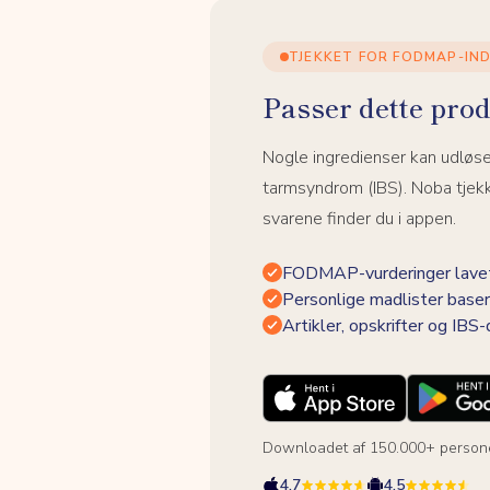
TJEKKET FOR FODMAP-IN
Passer dette prod
Nogle ingredienser kan udløs
tarmsyndrom (IBS). Noba tjek
svarene finder du i appen.
FODMAP-vurderinger lavet
Personlige madlister baser
Artikler, opskrifter og IBS
Downloadet af 150.000+ person
4.7
4.5