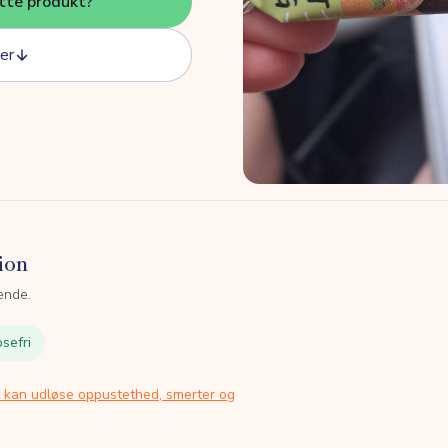
tte produkt?
er
ion
ende.
sefri
t kan udløse oppustethed, smerter og