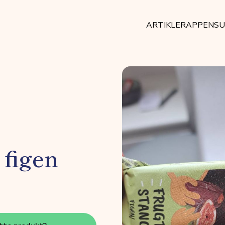
ARTIKLER
APPEN
SU
 figen