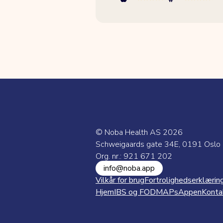
© Noba Health AS
2026
Schweigaards gate 34E, 0191 Oslo
Org. nr.: 921 671 202
info@noba.app
Vilkår for brug
Fortrolighedserklærin
Hjem
IBS og FODMAPs
Appen
Konta