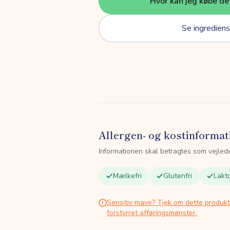
Hvor kan jeg købe de
Se ingrediens
Allergen- og kostinformat
Informationen skal betragtes som vejled
Mælkefri
Glutenfri
Lakto
Sensitiv mave? Tjek om dette produk
forstyrret afføringsmønster.