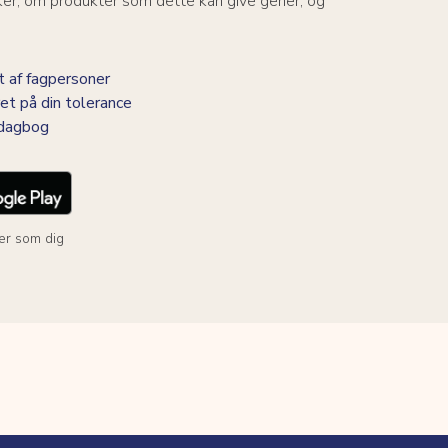
ker, om produkter som dette kan give gener, og
 af fagpersoner
et på din tolerance
-dagbog
er som dig