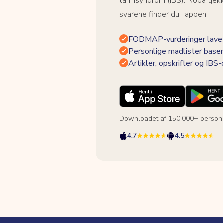
tarmsyndrom (IBS). Noba tjek
svarene finder du i appen.
FODMAP-vurderinger lavet
Personlige madlister baser
Artikler, opskrifter og IBS
Downloadet af 150.000+ person
4.7
4.5