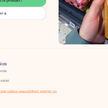
tte produkt?
er
ion
ende.
rodukt.
t kan udløse oppustethed, smerter og