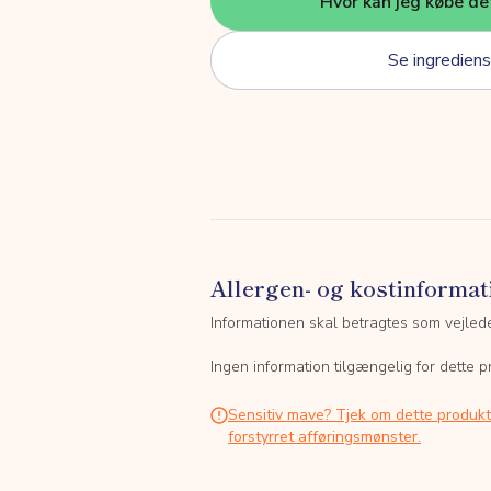
Hvor kan jeg købe de
Se ingrediens
Allergen- og kostinformat
Informationen skal betragtes som vejled
Ingen information tilgængelig for dette p
Sensitiv mave? Tjek om dette produk
forstyrret afføringsmønster.