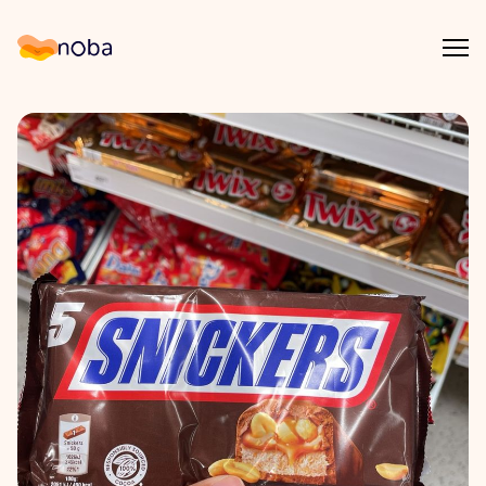
Åpn
Noba