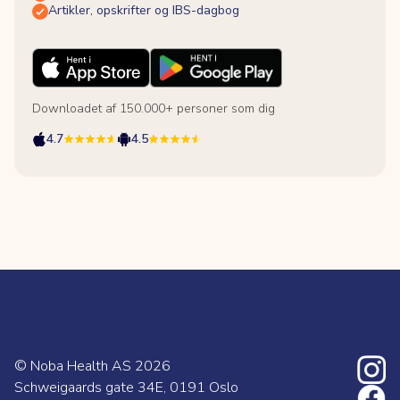
Artikler, opskrifter og IBS-dagbog
Downloadet af 150.000+ personer som dig
4.7
4.5
© Noba Health AS
2026
Schweigaards gate 34E, 0191 Oslo