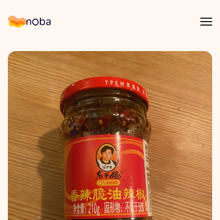
Åpn
Noba