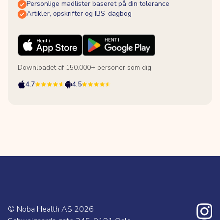
Personlige madlister baseret på din tolerance
Artikler, opskrifter og IBS-dagbog
Downloadet af 150.000+ personer som dig
4.7
4.5
© Noba Health AS
2026