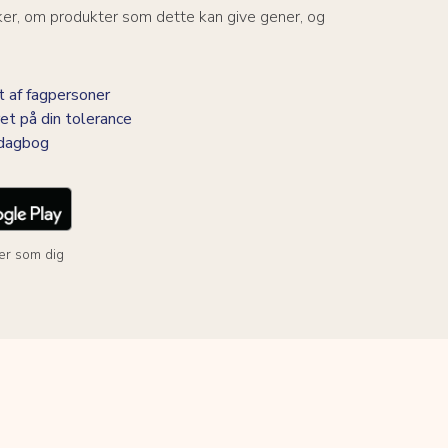
ker, om produkter som dette kan give gener, og
 af fagpersoner
et på din tolerance
-dagbog
er som dig