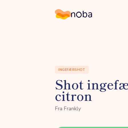
Noba
INGEFÆRSHOT
Shot ingef
citron
Fra Frankly