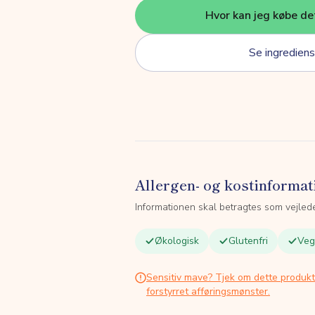
Hvor kan jeg købe de
Se ingrediens
Allergen- og kostinformat
Informationen skal betragtes som vejled
Økologisk
Glutenfri
Veg
Sensitiv mave? Tjek om dette produk
forstyrret afføringsmønster.