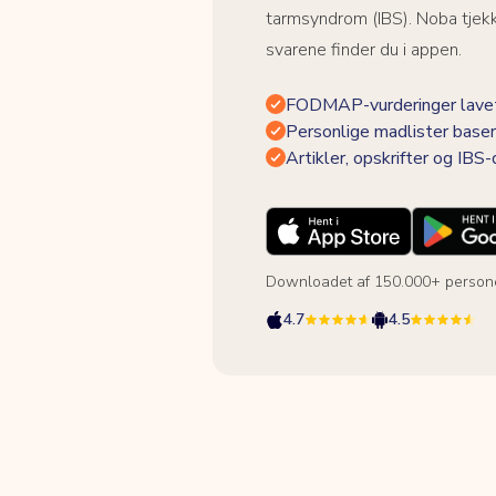
tarmsyndrom (IBS). Noba tjek
svarene finder du i appen.
FODMAP-vurderinger lavet
Personlige madlister baser
Artikler, opskrifter og IBS
Downloadet af 150.000+ person
4.7
4.5