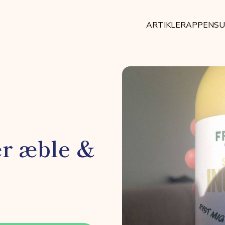
ARTIKLER
APPEN
SU
ær æble &