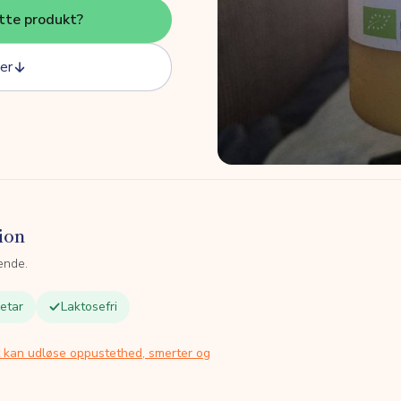
tte produkt?
er
ion
ende.
etar
Laktosefri
t kan udløse oppustethed, smerter og