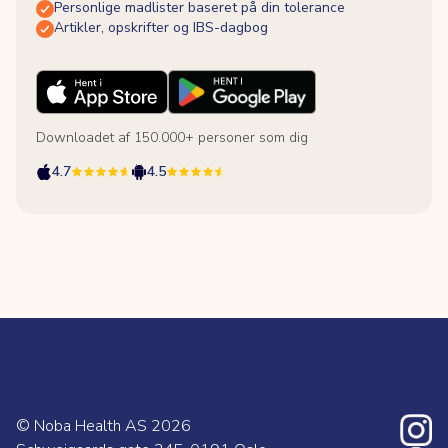
Personlige madlister baseret på din tolerance
Artikler, opskrifter og IBS-dagbog
Downloadet af 150.000+ personer som dig
4.7
4.5
© Noba Health AS
2026