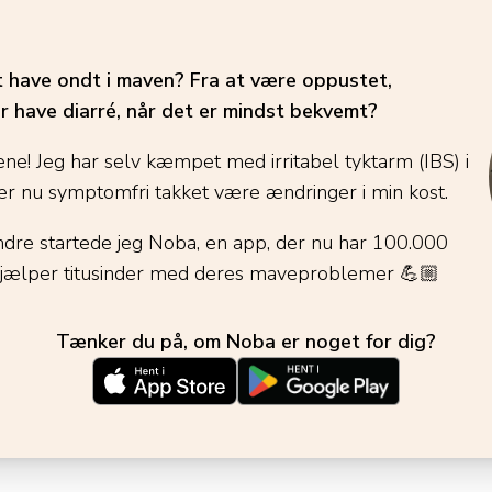
t have ondt i maven? Fra at være oppustet,
r have diarré, når det er mindst bekvemt?
ene! Jeg har selv kæmpet med irritabel tyktarm (IBS) i
r nu symptomfri takket være ændringer i min kost.
ndre startede jeg Noba, en app, der nu har 100.000
jælper titusinder med deres maveproblemer
💪🏼
Tænker du på, om Noba er noget for dig?