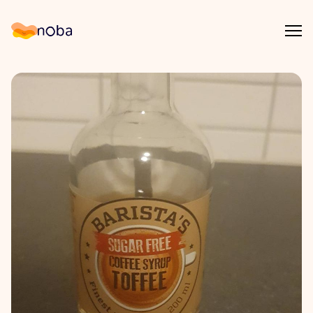
Åpn
Noba