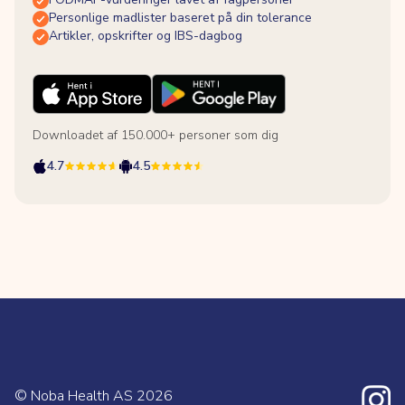
Personlige madlister baseret på din tolerance
Artikler, opskrifter og IBS-dagbog
Downloadet af 150.000+ personer som dig
4.7
4.5
© Noba Health AS
2026