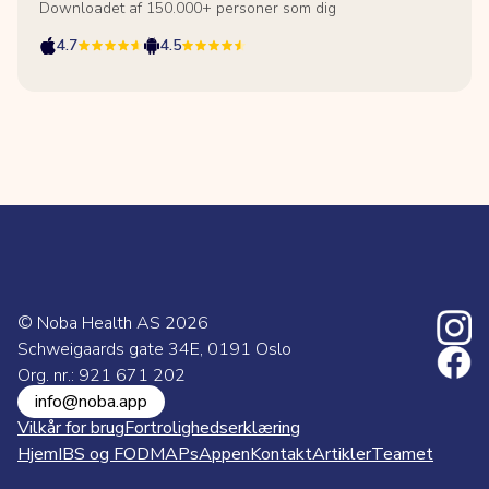
Downloadet af 150.000+ personer som dig
4.7
4.5
© Noba Health AS
2026
Schweigaards gate 34E, 0191 Oslo
Org. nr.: 921 671 202
info@noba.app
Vilkår for brug
Fortrolighedserklæring
Hjem
IBS og FODMAPs
Appen
Kontakt
Artikler
Teamet