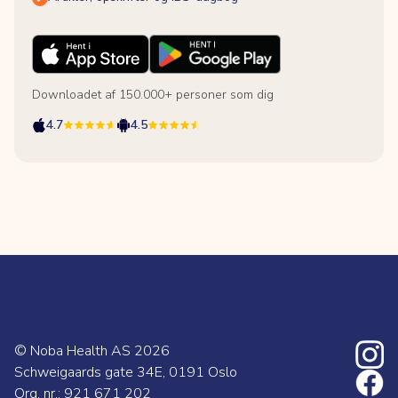
Downloadet af 150.000+ personer som dig
4.7
4.5
© Noba Health AS
2026
Schweigaards gate 34E, 0191 Oslo
Org. nr.: 921 671 202