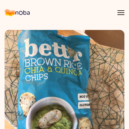
Åpn
Noba