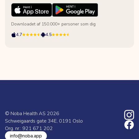
Downloadet af 150.000+ personer som dig
4.7
4.5
© Noba Health AS
2026
Schweigaards gate 34E, 0191 Oslo
Org. nr.: 921 671 202
info@noba.app