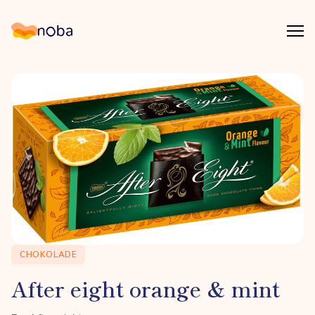
Åpn
Noba
CHOKOLADE
After eight orange & mint