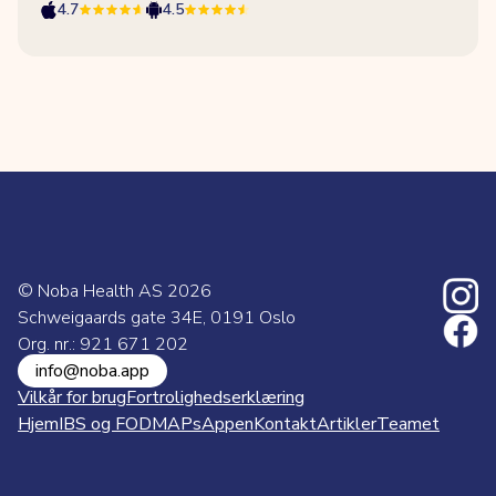
4.7
4.5
© Noba Health AS
2026
Schweigaards gate 34E, 0191 Oslo
Org. nr.: 921 671 202
info@noba.app
Vilkår for brug
Fortrolighedserklæring
Hjem
IBS og FODMAPs
Appen
Kontakt
Artikler
Teamet