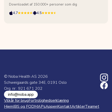
Downloadet af 150.000+ personer som dig
4.7
4.5
© Noba Health AS
2026
Schweigaards gate 34E, 0191 Oslo
Org. nr.: 921 671 202
info@noba.app
Vilkår for brug
Fortrolighedserklæring
Hjem
IBS og FODMAPs
Appen
Kontakt
Artikler
Teamet