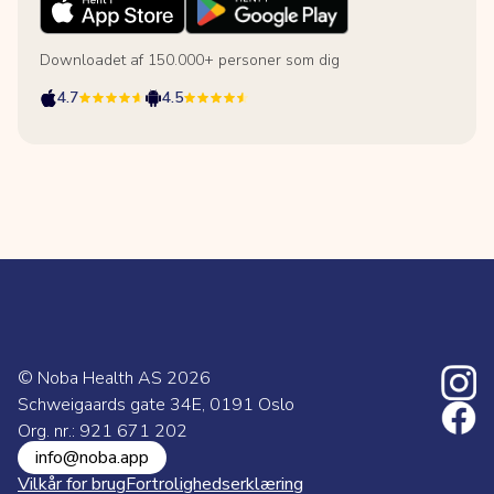
Downloadet af 150.000+ personer som dig
4.7
4.5
© Noba Health AS
2026
Schweigaards gate 34E, 0191 Oslo
Org. nr.: 921 671 202
info@noba.app
Vilkår for brug
Fortrolighedserklæring