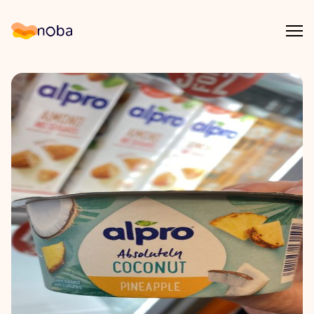
Åpn
Noba