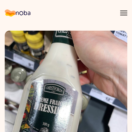
Åpn
Noba