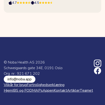
4.7
4.5
© Noba Health AS
2026
Schweigaards gate 34E, 0191 Oslo
Org. nr.: 921 671 202
info@noba.app
Vilkår for brug
Fortrolighedserklæring
Hjem
IBS og FODMAPs
Appen
Kontakt
Artikler
Teamet