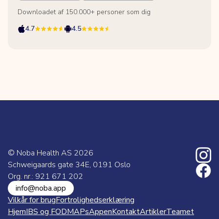
Downloadet af 150.000+ personer som dig
4.7
4.5
© Noba Health AS
2026
Schweigaards gate 34E, 0191 Oslo
Org. nr.: 921 671 202
info@noba.app
Vilkår for brug
Fortrolighedserklæring
Hjem
IBS og FODMAPs
Appen
Kontakt
Artikler
Teamet