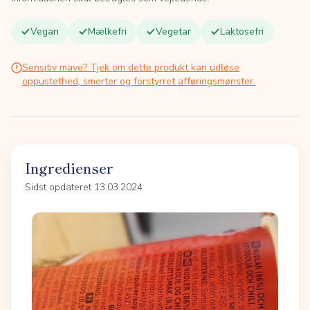
Vegan
Mælkefri
Vegetar
Laktosefri
Sensitiv mave? Tjek om dette produkt kan udløse
oppustethed, smerter og forstyrret afføringsmønster.
Ingredienser
Sidst opdateret 13.03.2024