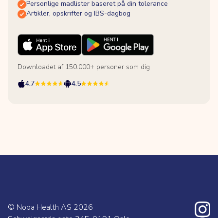
Personlige madlister baseret på din tolerance
Artikler, opskrifter og IBS-dagbog
Downloadet af 150.000+ personer som dig
4.7
4.5
© Noba Health AS
2026