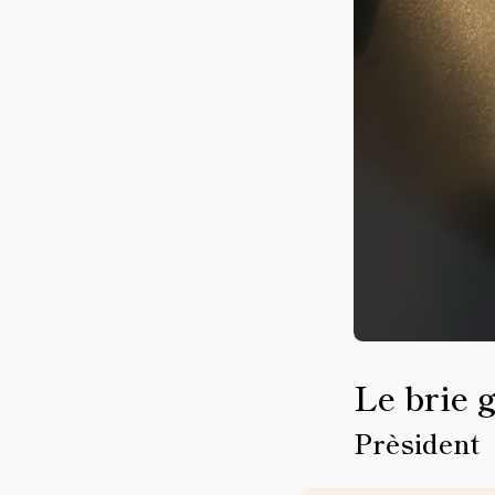
Le brie 
Prèsident