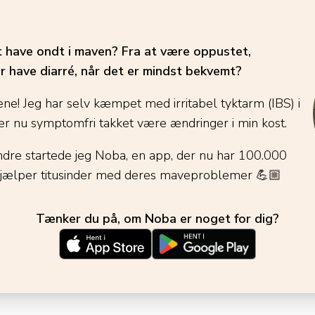
t have ondt i maven? Fra at være oppustet,
r have diarré, når det er mindst bekvemt?
ene! Jeg har selv kæmpet med irritabel tyktarm (IBS) i
r nu symptomfri takket være ændringer i min kost.
ndre startede jeg Noba, en app, der nu har 100.000
jælper titusinder med deres maveproblemer
💪🏼
Tænker du på, om Noba er noget for dig?