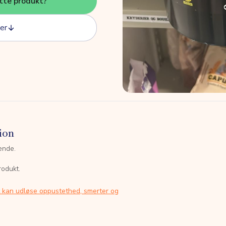
tte produkt?
er
ion
ende.
rodukt.
t kan udløse oppustethed, smerter og