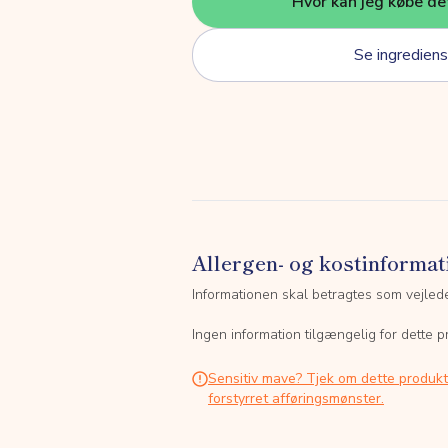
Hvor kan jeg købe de
Se ingrediens
Allergen- og kostinformat
Informationen skal betragtes som vejled
Ingen information tilgængelig for dette p
Sensitiv mave? Tjek om dette produk
forstyrret afføringsmønster.