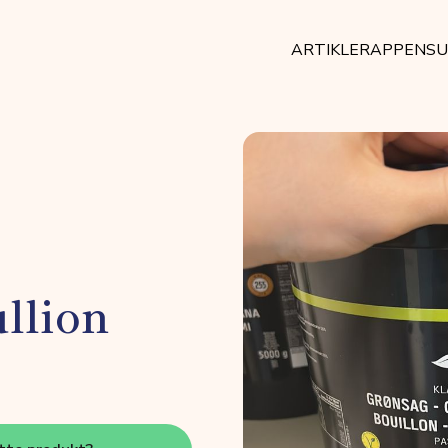
ARTIKLER
APPEN
SU
llion