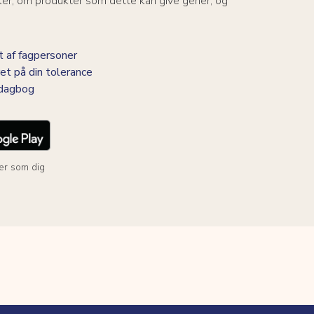
ker, om produkter som dette kan give gener, og
 af fagpersoner
et på din tolerance
-dagbog
er som dig