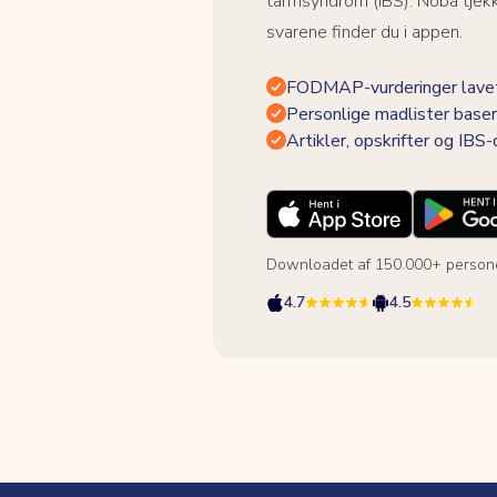
tarmsyndrom (IBS). Noba tjek
svarene finder du i appen.
FODMAP-vurderinger lavet
Personlige madlister baser
Artikler, opskrifter og IBS
Downloadet af 150.000+ person
4.7
4.5