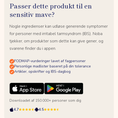
Passer dette produkt til en
sensitiv mave?
Nogle ingredienser kan udløse generende symptomer
for personer med irritabel tarmsyndrom (IBS). Noba
tjekker, om produkter som dette kan give gener, og
svarene finder du i appen.
FODMAP-vurderinger lavet af fagpersoner
Personlige madlister baseret på din tolerance
Artikler, opskrifter og IBS-dagbog
Downloadet af 150.000+ personer som dig
4.7
4.5