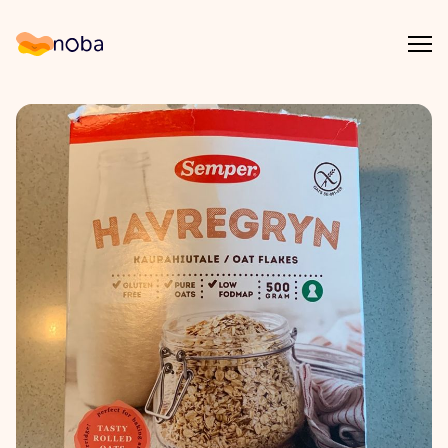
Åpn
Noba