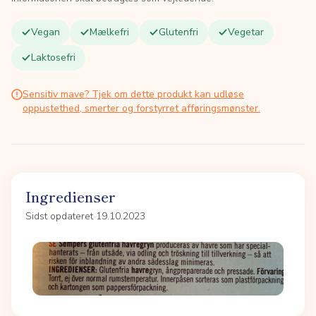
Vegan
Mælkefri
Glutenfri
Vegetar
Laktosefri
Sensitiv mave? Tjek om dette produkt kan udløse
oppustethed, smerter og forstyrret afføringsmønster.
Ingredienser
Sidst opdateret 19.10.2023