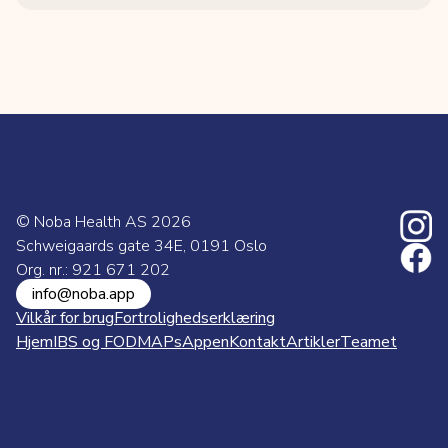
© Noba Health AS
2026
Schweigaards gate 34E, 0191 Oslo
Org. nr.: 921 671 202
info@noba.app
Vilkår for brug
Fortrolighedserklæring
Hjem
IBS og FODMAPs
Appen
Kontakt
Artikler
Teamet