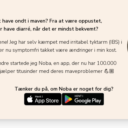
t have ondt i maven? Fra at være oppustet,
r have diarré, når det er mindst bekvemt?
ene! Jeg har selv kæmpet med irritabel tyktarm (IBS) i
r nu symptomfri takket være ændringer i min kost.
ndre startede jeg Noba, en app, der nu har 100.000
jælper titusinder med deres maveproblemer
💪🏼
Tænker du på, om Noba er noget for dig?