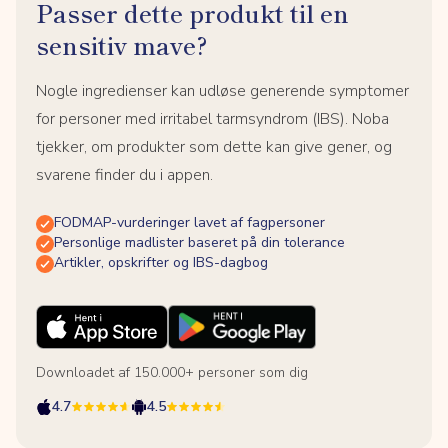
Passer dette produkt til en
sensitiv mave?
Nogle ingredienser kan udløse generende symptomer
for personer med irritabel tarmsyndrom (IBS). Noba
tjekker, om produkter som dette kan give gener, og
svarene finder du i appen.
FODMAP-vurderinger lavet af fagpersoner
Personlige madlister baseret på din tolerance
Artikler, opskrifter og IBS-dagbog
Downloadet af 150.000+ personer som dig
4.7
4.5