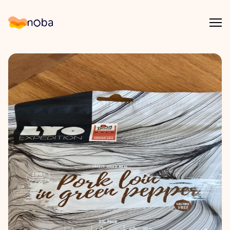
Åpn
Noba