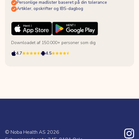
Personlige madlister baseret på din tolerance
Artikler, opskrifter og IBS-dagbog
Downloadet af 150.000+ personer som dig
4.7
4.5
© Noba Health AS
2026