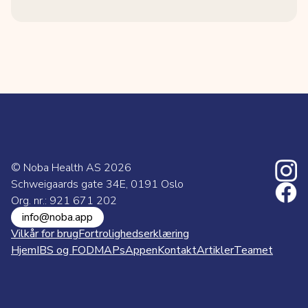
© Noba Health AS
2026
Schweigaards gate 34E, 0191 Oslo
Org. nr.: 921 671 202
info@noba.app
Vilkår for brug
Fortrolighedserklæring
Hjem
IBS og FODMAPs
Appen
Kontakt
Artikler
Teamet