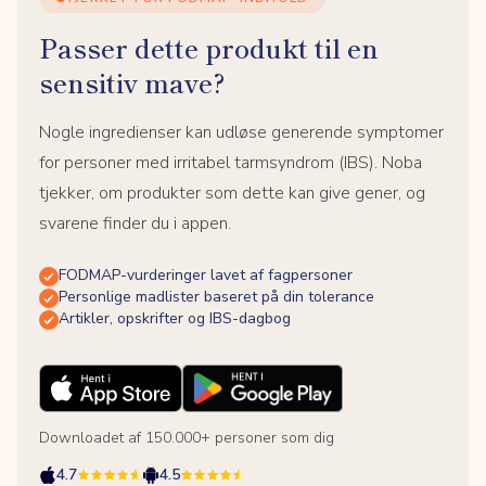
Passer dette produkt til en
sensitiv mave?
Nogle ingredienser kan udløse generende symptomer
for personer med irritabel tarmsyndrom (IBS). Noba
tjekker, om produkter som dette kan give gener, og
svarene finder du i appen.
FODMAP-vurderinger lavet af fagpersoner
Personlige madlister baseret på din tolerance
Artikler, opskrifter og IBS-dagbog
Downloadet af 150.000+ personer som dig
4.7
4.5