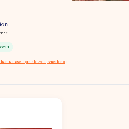
ion
ende.
sefri
t kan udløse oppustethed, smerter og