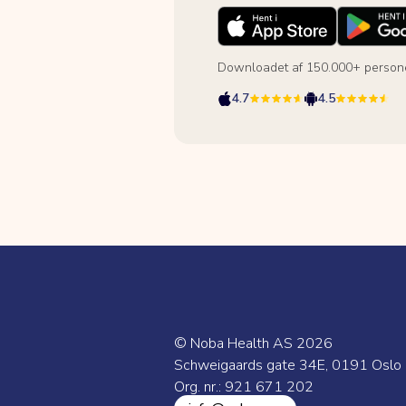
Downloadet af 150.000+ person
4.7
4.5
© Noba Health AS
2026
Schweigaards gate 34E, 0191 Oslo
Org. nr.: 921 671 202