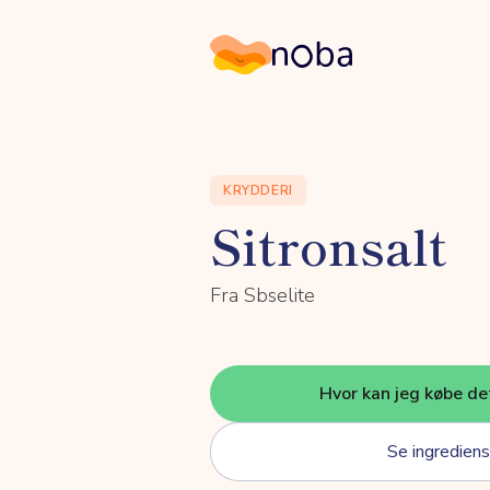
Noba
KRYDDERI
Sitronsalt
Fra Sbselite
Hvor kan jeg købe de
Se ingrediens