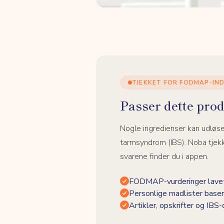
TJEKKET FOR FODMAP-IN
Passer dette prod
Nogle ingredienser kan udløs
tarmsyndrom (IBS). Noba tjek
svarene finder du i appen.
FODMAP-vurderinger lavet
Personlige madlister baser
Artikler, opskrifter og IBS