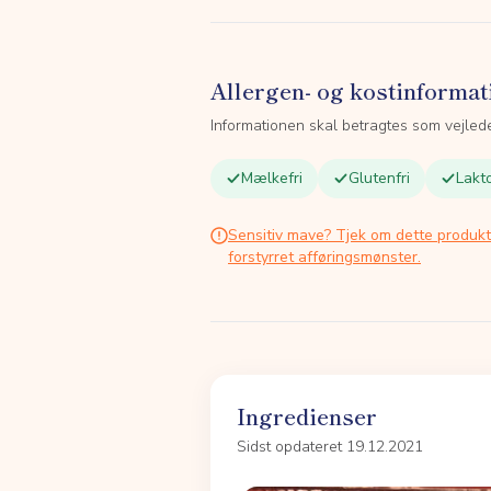
Allergen- og kostinformat
Informationen skal betragtes som vejled
Mælkefri
Glutenfri
Lakto
Sensitiv mave? Tjek om dette produk
forstyrret afføringsmønster.
Ingredienser
Sidst opdateret 19.12.2021