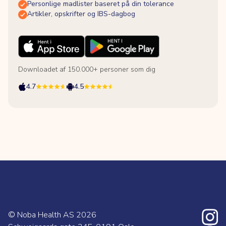
Personlige madlister baseret på din tolerance
Artikler, opskrifter og IBS-dagbog
Downloadet af 150.000+ personer som dig
4.7
4.5
© Noba Health AS
2026