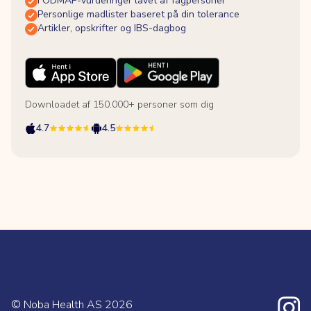
FODMAP-vurderinger lavet af fagpersoner
Personlige madlister baseret på din tolerance
Artikler, opskrifter og IBS-dagbog
Downloadet af 150.000+ personer som dig
4.7
4.5
© Noba Health AS
2026