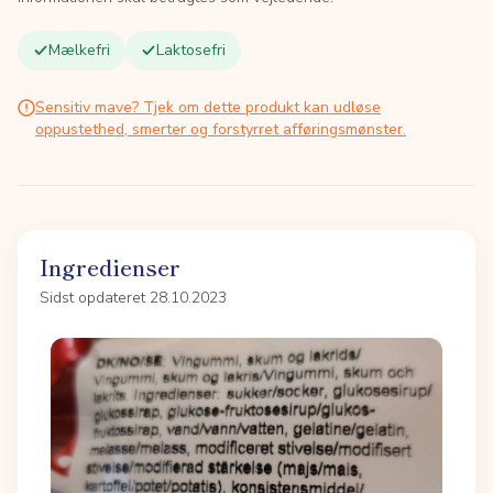
Mælkefri
Laktosefri
Sensitiv mave? Tjek om dette produkt kan udløse
oppustethed, smerter og forstyrret afføringsmønster.
Ingredienser
Sidst opdateret 28.10.2023