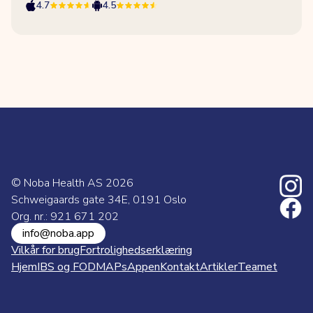
4.7
4.5
© Noba Health AS
2026
Schweigaards gate 34E, 0191 Oslo
Org. nr.: 921 671 202
info@noba.app
Vilkår for brug
Fortrolighedserklæring
Hjem
IBS og FODMAPs
Appen
Kontakt
Artikler
Teamet