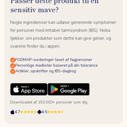
Passer dette produkt til en
sensitiv mave?
Nogle ingredienser kan udløse generende symptomer
for personer med irritabel tarmsyndrom (IBS). Noba
tjekker, om produkter som dette kan give gener, og
svarene finder du i appen.
FODMAP-vurderinger lavet af fagpersoner
Personlige madlister baseret på din tolerance
Artikler, opskrifter og IBS-dagbog
Downloadet af 150.000+ personer som dig
4.7
4.5