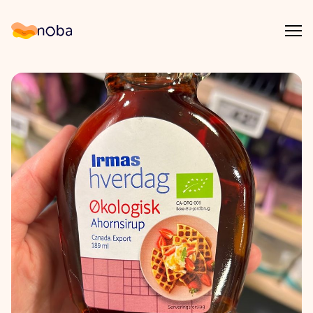
Åpn
Noba