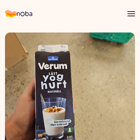
Åpn
Noba