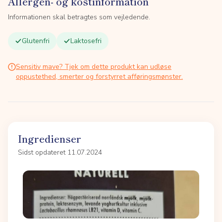
Allergen- og kostinformation
Informationen skal betragtes som vejledende.
Glutenfri
Laktosefri
Sensitiv mave? Tjek om dette produkt kan udløse
oppustethed, smerter og forstyrret afføringsmønster.
Ingredienser
Sidst opdateret 11.07.2024