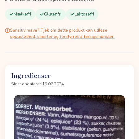
Mælkefri
Glutenfri
Laktosefri
Sensitiv mave? Tjek om dette produkt kan udløse
oppustethed, smerter og forstyrret afføringsmønster.
Ingredienser
Sidst opdateret 15.06.2024