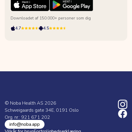
Downloadet af 150.000+ personer som dig
4.7
4.5
© Noba Health AS
2026
Schweigaards gate 34E, 0191 Oslo
Org. nr.: 921 671 202
info@noba.app
Vilkår for brug
Fortrolighedserklæring